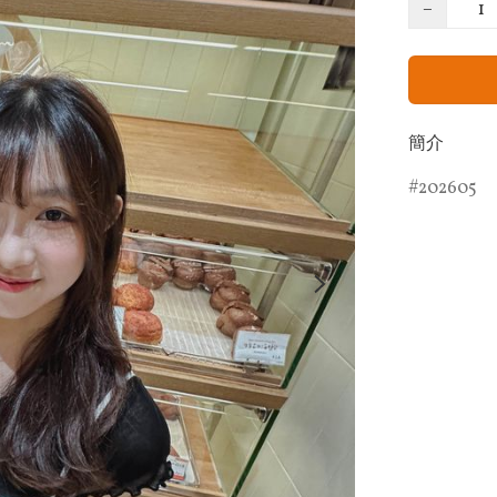
−
簡介
202605