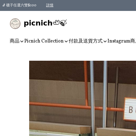
🧦 襪子任選六雙$100
詳情
𝗽𝗶𝗰𝗻𝗶𝗰𝗵🦥🍃
商品
Picnich Collection
付款及送貨方式
Instagram
商