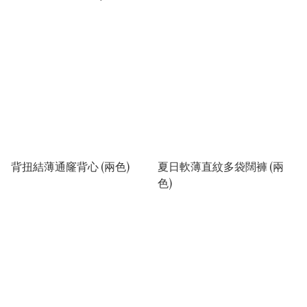
背扭結薄通窿背心 (兩色)
夏日軟薄直紋多袋闊褲 (兩
色)