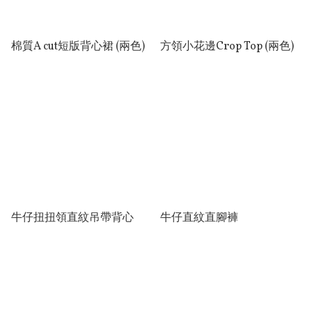
棉質A cut短版背心裙 (兩色)
方領小花邊Crop Top (兩色)
牛仔扭扭領直紋吊帶背心
牛仔直紋直腳褲