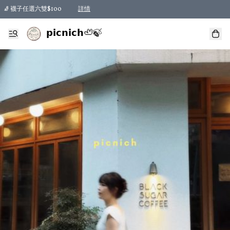
🧦 襪子任選六雙$100
詳情
𝗽𝗶𝗰𝗻𝗶𝗰𝗵🦥🍃