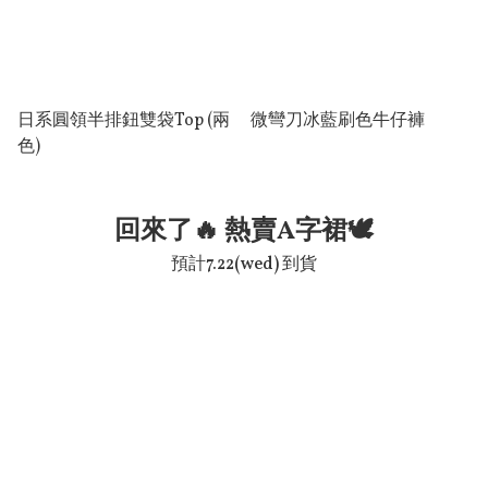
日系圓領半排鈕雙袋Top (兩
微彎刀冰藍刷色牛仔褲
色)
回來了🔥 熱賣A字裙🕊️
預計7.22(wed) 到貨