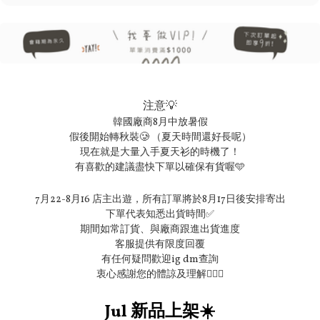
注意💡
韓國廠商8月中放暑假
假後開始轉秋裝🥲 （夏天時間還好長呢）
現在就是大量入手夏天衫的時機了！
有喜歡的建議盡快下單以確保有貨喔🩵
7月22-8月16 店主出遊，所有訂單將於8月17日後安排寄出

下單代表知悉出貨時間✅

期間如常訂貨、與廠商跟進出貨進度

客服提供有限度回覆

有任何疑問歡迎ig dm查詢

衷心感謝您的體諒及理解🙇🏻‍♀️
Jul 新品上架☀️