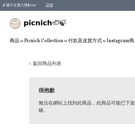
🧦 襪子任選六雙$100
詳情
𝗽𝗶𝗰𝗻𝗶𝗰𝗵🦥🍃
商品
Picnich Collection
付款及送貨方式
Instagram
商
< 返回商品列表
很抱歉
無法在網站上找到此商品，此商品可能已下架
確。