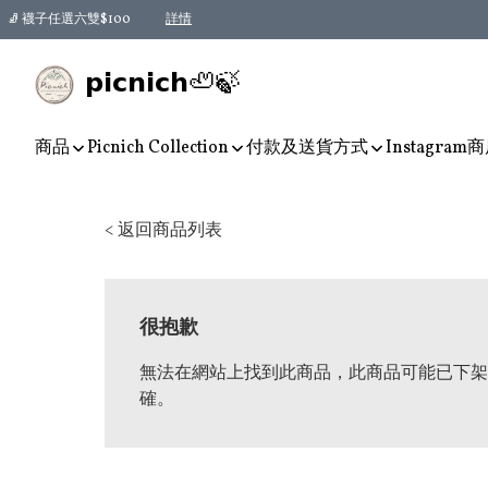
🧦 襪子任選六雙$100
詳情
𝗽𝗶𝗰𝗻𝗶𝗰𝗵🦥🍃
商品
Picnich Collection
付款及送貨方式
Instagram
商
< 返回商品列表
很抱歉
無法在網站上找到此商品，此商品可能已下架
確。