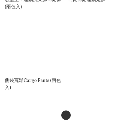
版型正！運動風束腳休閒褲
棉質休閒運動短褲
(兩色入)
側袋寬鬆Cargo Pants (兩色
入)