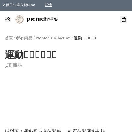
🧦 襪子任選六雙$100
詳情
𝗽𝗶𝗰𝗻𝗶𝗰𝗵🦥🍃
首頁
/
所有商品
/
/
Picnich Collection
運動🏃🏻‍♀️🏋🏻‍♀️
運動🏃🏻‍♀️🏋🏻‍♀️
3項 商品