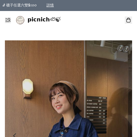
🧦 襪子任選六雙$100
詳情
𝗽𝗶𝗰𝗻𝗶𝗰𝗵🦥🍃