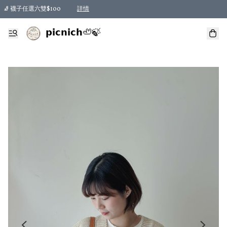
🧦 襪子任選六雙$100
詳情
𝗽𝗶𝗰𝗻𝗶𝗰𝗵🦥🍃