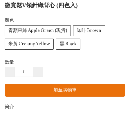
微寬鬆V領針織背心 (四色入)
顏色
青蘋果綠 Apple Green (現貨)
咖啡 Brown
米黃 Creamy Yellow
黑 Black
數量
−
+
加至購物車
簡介
−