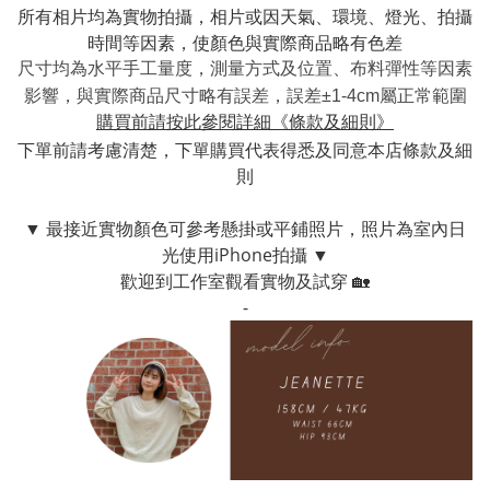
所有相片均為實物拍攝，相片或因
天氣、
環境、燈光、拍攝
時間等因素，使顏色與實際商品略有色差
尺寸均為水平
手工
量度，測量方式及位置、布料彈性等因素
影響
，
與實際商品尺寸略有誤差，
誤差
±1-4cm屬正常
範圍
購買前請按此參閱詳細《條款及細則》
下單前請考慮清楚，下單購買代表得悉及同意本店條款及細
則
▼ 最接近實物顏色可參考懸掛或平鋪照片，照片為室內日
光使用iPhone拍攝
▼
歡迎到工作室
觀看實物及試穿 🏡
-