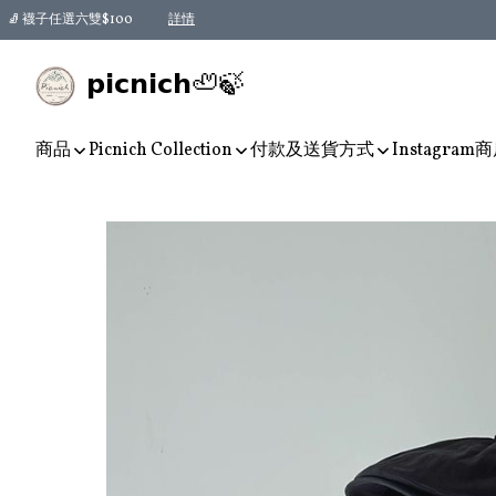
🧦 襪子任選六雙$100
詳情
𝗽𝗶𝗰𝗻𝗶𝗰𝗵🦥🍃
商品
Picnich Collection
付款及送貨方式
Instagram
商