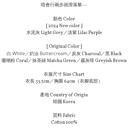
唔會行兩步就滑落黎~~
顏色 Color
[ 2024 New color ]
水泥灰 Light Grey
／淡紫 Lilac Purple
[ Original Color ]
白 White／奶油 Buttercream
／
炭灰 Charcoal
／黑 Black
珊瑚粉 Coral
／
抹茶綠 Matcha Green
／霧
灰啡 Greyish Brown
衣服尺寸 Size Chart
衣長 33.5cm／胸圍 64cm（衣腳底部）
產地 Country of Origin
韓國 Korea
質料 Fabric
Cotton 100%