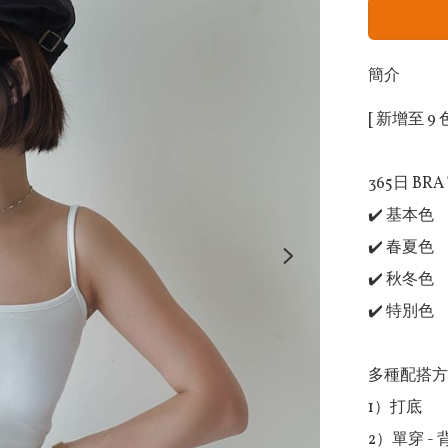
簡介
[ 新增至 9 色 
365日 BRA 
✔️ 基本色

✔️ 春夏色

✔️ 秋冬色

✔️ 特別色

多種配搭方
1）打底

2）單穿 - 