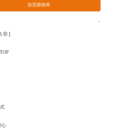
加至購物車
−
😍 ]

TOP

式

背心
