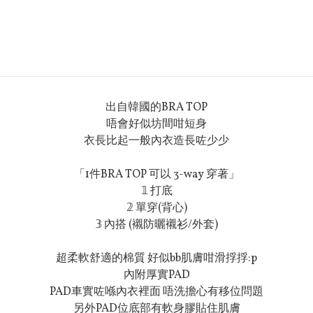
出自韓國的BRA TOP
唔會好似坊間咁短身
衣長比起一般內衣造長咗少少
「1件BRA TOP 可以 3-way 穿著」
𝟙 打底
𝟚 單穿(背心)
𝟛 內搭 (襯防曬襯衫/外套)
超柔軟舒適的棉質 好似bb肌膚咁滑捊捊:p
內附厚實PAD
PAD車實咗喺內衣裡面 唔洗擔心有移位問題
另外PAD位底部有軟身膠貼住肌膚