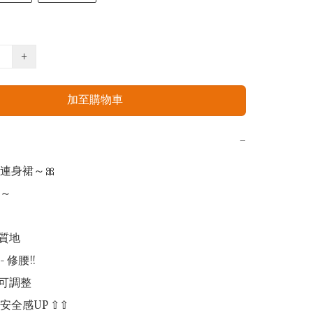
+
加至購物車
−
身裙～🎀

～

質地

 修腰!!

可調整

 安全感UP ⇧⇧