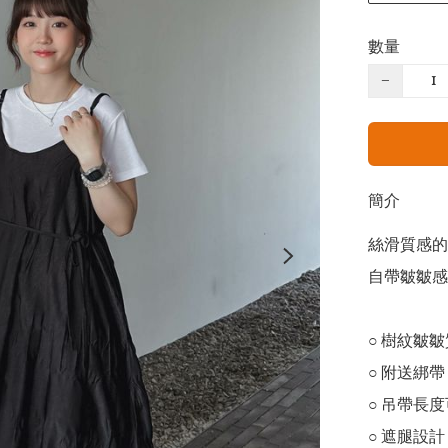
數量
−
簡介
絲滑質感的連
自帶皺皺感
○ 樹紋皺皺
○ 附送綁帶 -
○ 吊帶長度
○ 遮腿設計