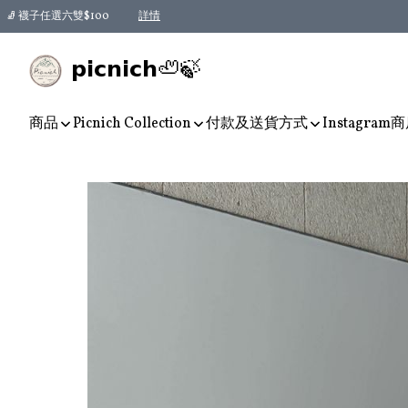
🧦 襪子任選六雙$100
詳情
𝗽𝗶𝗰𝗻𝗶𝗰𝗵🦥🍃
商品
Picnich Collection
付款及送貨方式
Instagram
商