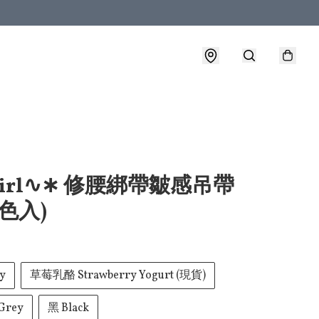
irl∿∗ 修腰綁帶皺感吊帶
四色入)
y
草莓乳酪 Strawberry Yogurt (現貨)
Grey
黑 Black