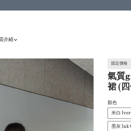
店介紹
固定價格
氣質g
裙 (
顏色
米白 Ivor
墨灰 Ink 