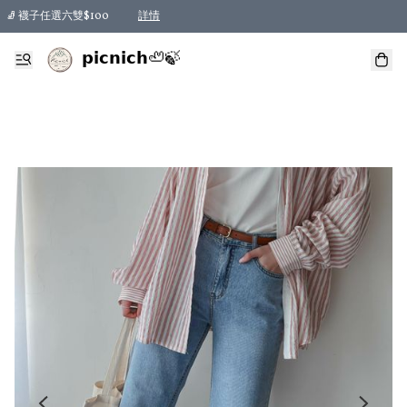
🧦 襪子任選六雙$100
詳情
𝗽𝗶𝗰𝗻𝗶𝗰𝗵🦥🍃