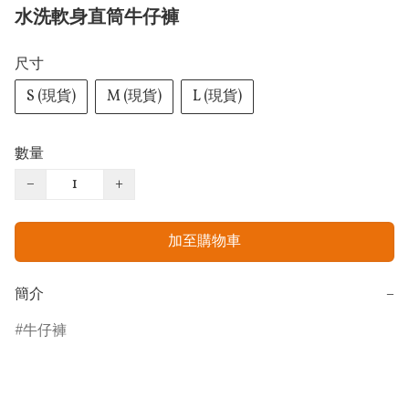
水洗軟身直筒牛仔褲
尺寸
S (現貨)
M (現貨)
L (現貨)
數量
−
+
加至購物車
簡介
−
牛仔褲