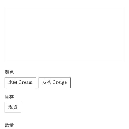
顏色
米白 Cream
灰杏 Greige
庫存
現貨
數量