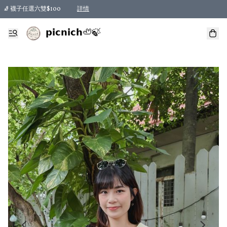
🧦 襪子任選六雙$100
詳情
𝗽𝗶𝗰𝗻𝗶𝗰𝗵🦥🍃