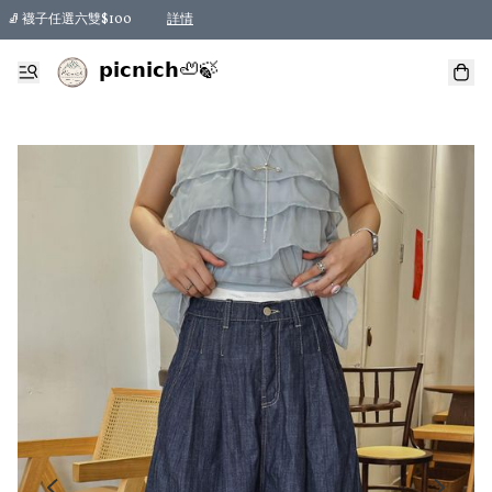
🧦 襪子任選六雙$100
詳情
𝗽𝗶𝗰𝗻𝗶𝗰𝗵🦥🍃