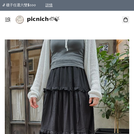
🧦 襪子任選六雙$100
詳情
𝗽𝗶𝗰𝗻𝗶𝗰𝗵🦥🍃