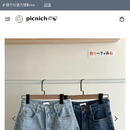
🧦 襪子任選六雙$100
詳情
𝗽𝗶𝗰𝗻𝗶𝗰𝗵🦥🍃