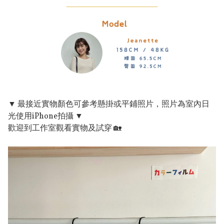
▼ 最接近實物顏色可參考懸掛或平鋪照片，照片為室內日
光使用iPhone拍攝 ▼
歡迎到工作室觀看實物及試穿 🏡