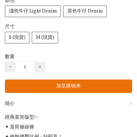
顏色
淺色牛仔 Light Denim
原色牛仔 Denim
尺寸
S (現貨)
M (現貨)
數量
−
+
加至購物車
簡介
−
經典直筒版型✨

✦ 直筒修線條
