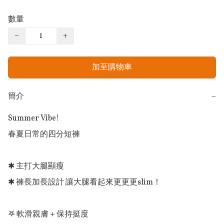
數量
−
+
加至購物車
簡介
−
Summer Vibe!

春夏日常的四分短褲

✱ 主打大腿顯瘦

✱ 褲長加長設計 讓大腿看起來更更更slim！

𖤐 軟滑親膚＋保持挺度
