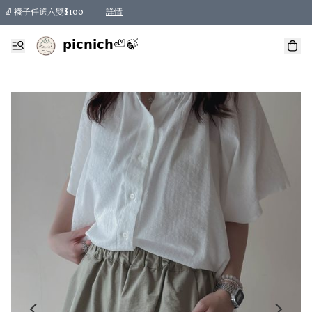
🧦 襪子任選六雙$100
詳情
𝗽𝗶𝗰𝗻𝗶𝗰𝗵🦥🍃