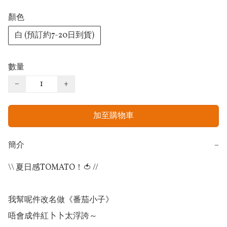
顏色
白 (預訂約7-20日到貨)
數量
−
+
加至購物車
簡介
−
\\ 夏日感TOMATO！🍅 //

我幫呢件改名做《番茄小子》

唔會成件紅卜卜太浮誇～
