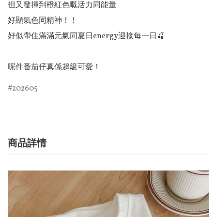
但又發揮到橙紅色嘅活力同能量

好顯氣色同精神！！

好似帶住滿滿元氣同夏日energy迎接每一日🍒

呢件番茄仔真係超級可愛！
202605
商品詳情