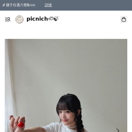
🧦 襪子任選六雙$100
詳情
𝗽𝗶𝗰𝗻𝗶𝗰𝗵🦥🍃