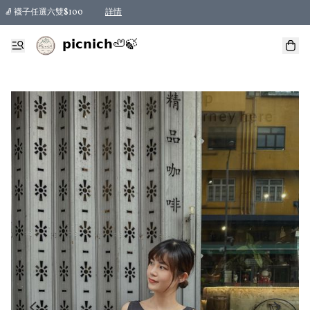
🧦 襪子任選六雙$100
詳情
𝗽𝗶𝗰𝗻𝗶𝗰𝗵🦥🍃