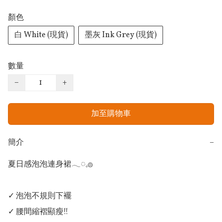
顏色
白 White (現貨)
墨灰 Ink Grey (現貨)
數量
−
+
加至購物車
簡介
−
夏日感泡泡連身裙𓂃◌𓈒𓐍

✓ 泡泡不規則下襬

✓ 腰間縮褶顯瘦!!
