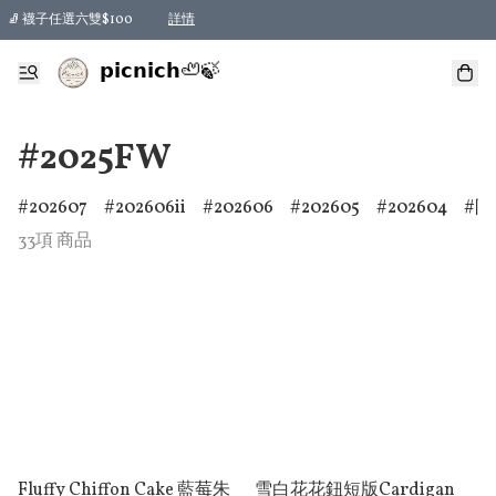
🧦 襪子任選六雙$100
詳情
𝗽𝗶𝗰𝗻𝗶𝗰𝗵🦥🍃
#2025FW
202607
202606ii
202606
202605
202604
防
33項 商品
Fluffy Chiffon Cake 藍莓朱
雪白花花鈕短版Cardigan