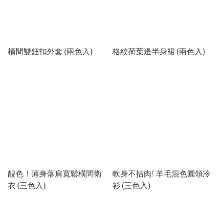
橫間雙鈕扣外套 (兩色入)
格紋荷葉邊半身裙 (兩色入)
靚色！薄身落肩寬鬆橫間衛
軟身不拮肉! 羊毛混色圓領冷
衣 (三色入)
衫 (三色入)