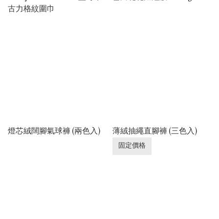
古力格紋圍巾
燈芯絨闊腳氣球褲 (兩色入)
薄絨抽繩直腳褲 (三色入)
固定價格