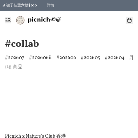
🧦 襪子任選六雙$100
詳情
𝗽𝗶𝗰𝗻𝗶𝗰𝗵🦥🍃
#collab
202607
202606ii
202606
202605
202604
防
1項 商品
Picnich x Nature's Club 香港