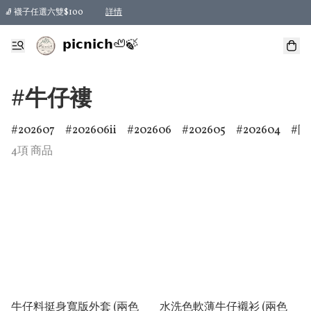
🧦 襪子任選六雙$100
詳情
𝗽𝗶𝗰𝗻𝗶𝗰𝗵🦥🍃
#牛仔褸
202607
202606ii
202606
202605
202604
防
4項 商品
牛仔料挺身寬版外套 (兩色
水洗色軟薄牛仔襯衫 (兩色